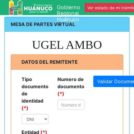
Gobierno
Ver estado de mi trámit
Regional
Huánuco
MESA DE PARTES VIRTUAL
UGEL AMBO
DATOS DEL REMITENTE
Tipo
Numero de
Validar Docume
documento
documento
de
(*)
identidad
(*)
Entidad
(*)