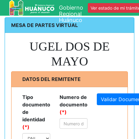
Gobierno
Ver estado de mi trámit
Regional
Huánuco
MESA DE PARTES VIRTUAL
UGEL DOS DE
MAYO
DATOS DEL REMITENTE
Tipo
Numero de
Validar Docume
documento
documento
de
(*)
identidad
(*)